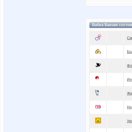
Бабка Банзая состо
См
Бр
Фл
Ин
Же
Но
Ую