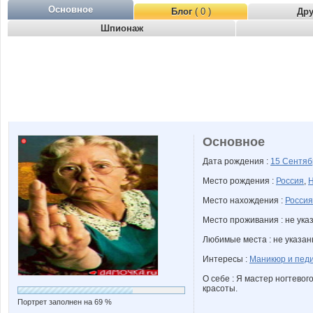
Основное
Блог
( 0 )
Др
Шпионаж
Основное
Дата рождения :
15 Сентя
Место рождения :
Россия
,
Н
Место нахождения :
Россия
Место проживания : не ука
Любимые места : не указа
Интересы :
Маникюр и пед
О себе : Я мастер ногтевог
красоты.
Портрет заполнен на 69 %