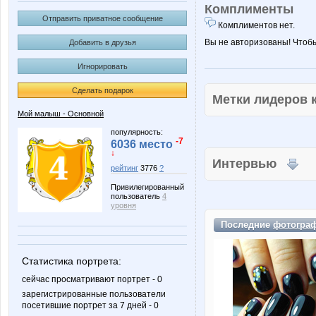
Комплименты
Отправить приватное сообщение
Комплиментов нет.
Вы не авторизованы! Чтоб
Добавить в друзья
Игнорировать
Сделать подарок
Метки лидеров
Мой малыш - Основной
популярность:
-7
6036 место
↓
Интервью
рейтинг
3776
?
Привилегированный
пользователь
4
уровня
Последние
фотогра
Статистика портрета:
сейчас просматривают портрет - 0
зарегистрированные пользователи
посетившие портрет за 7 дней - 0