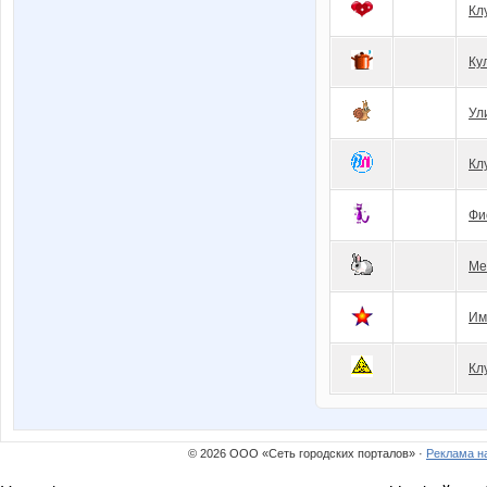
Кл
Ку
Ул
Кл
Фи
Ме
Им
Кл
© 2026 ООО «Сеть городских порталов» ·
Реклама н